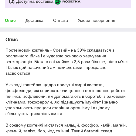
Доступна доставка
Опис
Доставка
Оплата
Умови повернення
Опис
Протеїновий коктейль «Соєвий» на 39% складається з
рослинного білка і є чудовою основою харчування
вегетаріанців. Білка в сої майже в 2,5 рази більше, ніж в м'ясі.
І білок цей насичений амінокислотами і прекрасно
засвоюється.
У складі коктейлю щедро присутні жирні кислоти,
фосфоліпіди, які сприяють очищенню і поліпшенню роботи
печінки, ізофлавони, які допомагають в боротьбі з раковими
клітинами, токофероли, які підвищують імунітет і значно
уповільнюють процеси старіння організму і в цілому
збільшують тривалість життя.
В соєвому коктейлі містяться кальцій, фосфор, калій, магній,
кремній, залізо, бор, йод та інші. Такий багатий склад