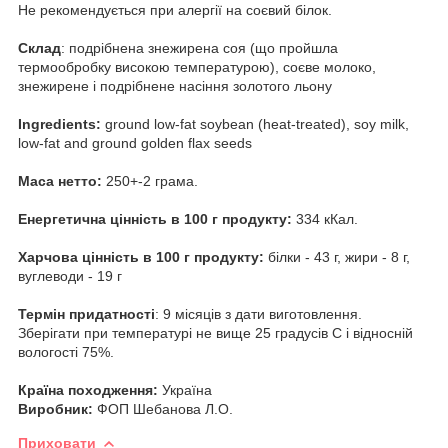
Не рекомендується при алергії на соєвий білок.
Склад
: подрібнена знежирена соя (що пройшла
термообробку високою температурою), соєве молоко,
знежирене і подрібнене насіння золотого льону
Ingredients:
ground low-fat soybean (heat-treated), soy milk,
low-fat and ground golden flax seeds
Маса нетто:
250+-2 грама.
Енергетична цiннiсть в 100 г продукту:
334 кКал.
Харчова цінність в 100 г продукту:
бiлки - 43 г, жири - 8 г,
вуглеводи - 19 г
Термін придатності
: 9 місяців з дати виготовлення.
Зберігати при температурі не вище 25 градусів С і відносній
вологості 75%.
Країна походження:
Україна
Виробник:
ФОП Шебанова Л.О.
Приховати