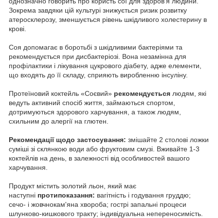
однозначно говорить про користь сої для здоров'я людини.
Зокрема завдяки цій культурі знижується ризик розвитку
атеросклерозу, зменшується рівень шкідливого холестерину в
крові.
Соя допомагає в боротьбі з шкідливими бактеріями та
рекомендується при дисбактеріозі. Вона незамінна для
профілактики і лікування цукрового діабету, адже елементи,
що входять до її складу, сприяють виробленню інсуліну.
Протеїновий коктейль «Соєвий»
рекомендується
людям, які
ведуть активний спосіб життя, займаються спортом,
дотримуються здорового харчування, а також людям,
схильним до алергії на глютен.
Рекомендації щодо застосування:
змішайте 2 столові ложки
суміші зі склянкою води або фруктовим смузi. Вживайте 1-3
коктейлів на день, в залежності від особливостей вашого
харчування.
Продукт мiстить золотий льон, який має
наступнi
протипоказання:
вагітність і годування груддю;
сечо- і жовчнокам'яна хвороба; гострi запальні процеси
шлунково-кишкового тракту; індивідуальна непереносимість.