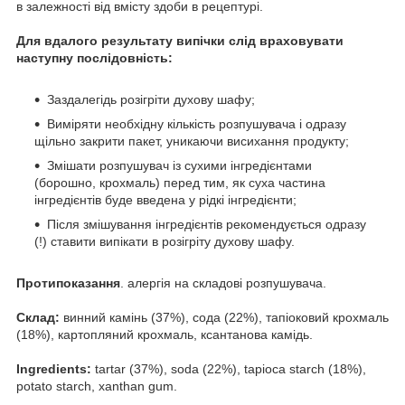
в залежності від вмісту здоби в рецептурі.
Для вдалого результату випічки слід враховувати
наступну послідовність:
Заздалегідь розігріти духову шафу;
Виміряти необхідну кількість розпушувача і одразу
щільно закрити пакет, уникаючи висихання продукту;
Змішати розпушувач із сухими інгредієнтами
(борошно, крохмаль) перед тим, як суха частина
інгредієнтів буде введена у рідкі інгредієнти;
Після змішування інгредієнтів рекомендується одразу
(!) ставити випікати в розігріту духову шафу.
Протипоказання
. алергія на складові розпушувача.
Склад:
винний камінь (37%), сода (22%), тапіоковий крохмаль
(18%), картопляний крохмаль, ксантанова камідь.
Ingredients:
tartar (37%), soda (22%), tapioca starch (18%),
potato starch, xanthan gum.