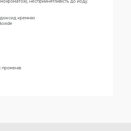
емохроматозі), несприйнятливість до йоду.
 діоксид кремнію
dioxide
 променів.