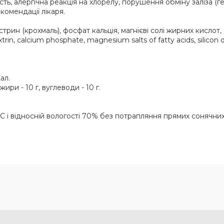
ь, алергічна реакція на хлорелу, порушення обміну заліза (г
комендації лікаря.
рин (крохмаль), фосфат кальція, магнієві солі жирних кислот,
trin, calcium phosphate, magnesium salts of fatty acids, silicon 
ал.
 жири - 10 г, вуглеводи - 10 г.
 С і відносній вологості 70% без потрапляння прямих сонячних