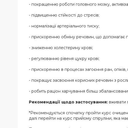
- покращенню роботи головного мозку, активізац
- підвищенню стійкості до стресів;
- нормалізації артеріального тиску;
- прискоренню обміну речовин, що допомагає по
- зниженню холестерину крові;
- регулюванню рівеня цукру крові;
- прискоренню в процесах загоєння ран, опіків, 
- покращує засвоєння корисних речовин з росл
- робить раціон харчування більш збалансованим 
Рекомендації щодо застосування:
вживати п
*Рекомендується спочатку пройти курс очищення
далі перейти на курс прийому спіруліни, яка м