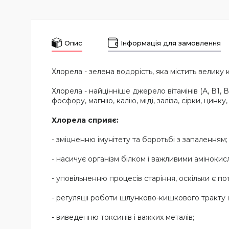
Опис
Інформація для замовлення
Хлорела - зелена водорість, яка містить велику к
Хлорела - найцінніше джерело вітамінів (А, В1, В2
фосфору, магнію, калію, міді, заліза, сірки, цинк
Хлорела сприяє:
- зміцненню імунітету та боротьбі з запаленням;
- насичує організм білком і важливими амінокис
- уповільненню процесів старіння, оскільки є 
- регуляції роботи шлунково-кишкового тракту і
- виведенню токсинів і важких металів;