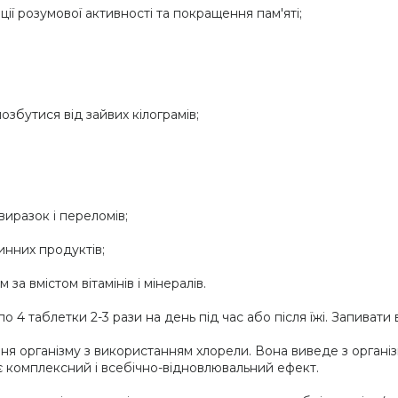
ії розумової активності та покращення пам'яті;
збутися від зайвих кілограмів;
виразок і переломів;
инних продуктів;
за вмістом вітамінів і мінералів.
о 4 таблетки 2-3 рази на день під час або після їжі. Запивати
 організму з використанням хлорели. Вона виведе з організму
ає комплексний і всебічно-відновлювальний ефект.