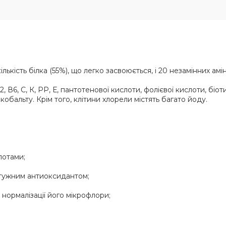
ількість білка (55%), що легко засвоюється, і 20 незамінних амі
, В6, С, К, PP, Е, пантотенової кислоти, фолієвої кислоти, біоти
у, кобальту. Крім того, клітини хлорели містять багато йоду.
лотами;
потужним антиоксидантом;
 нормалізації його мікрофлори;