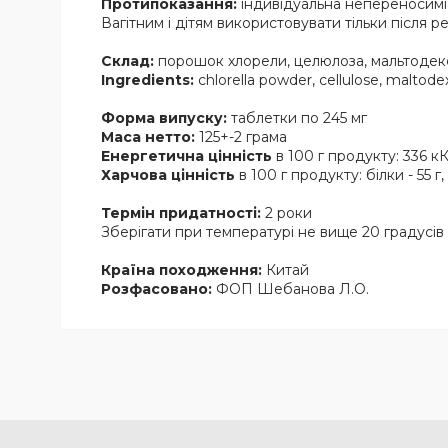
Протипоказання:
індивідуальна непереносиміст
Вагітним і дітям використовувати тільки після ре
Склад:
порошок хлорели, целюлоза, мальтодекст
Ingredients:
chlorella powder, cellulose, maltodex
Форма випуску:
таблетки по 245 мг
Маса нетто:
125+-2 грама
Енергетична цiннiсть
в 100 г продукту: 336 кК
Харчова цінність
в 100 г продукту: бiлки - 55 г,
Термін придатності:
2 роки
Зберігати при температурі не вище 20 градусів
Країна походження:
Китай
Розфасовано:
ФОП Шебанова Л.О.